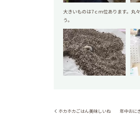
大きいものは7ｃｍ位あります。丸
う。
ホカホカごはん美味しいね 年中おに