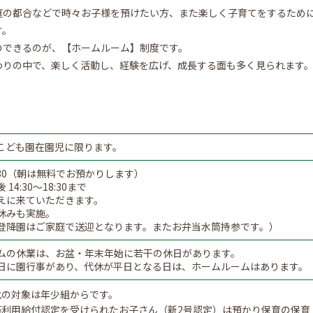
庭の都合などで時々お子様を預けたい方、また楽しく子育てをするため
す。
のできるのが、【ホームルーム】制度です。
わりの中で、楽しく活動し、経験を広げ、成長する面も多く見られます
。
こども園在園児に限ります。
～8:30（朝は無料でお預かりします）
14:30～18:30まで
えに来ていただきます。
休みも実施。
登降園はご家庭で送迎となります。またお弁当水筒持参です。）
ムの休業は、お盆・年末年始に若干の休日があります。
日に園行事があり、代休が平日となる日は、ホームルームはあります。
化の対象は年少組からです。
等利用給付認定を受けられたお子さん（新2号認定）は預かり保育の保育