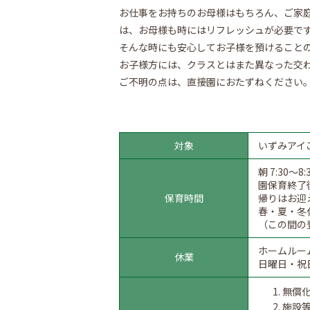
お仕事をお持ちのお母様はもちろん、ご家
は、お母様も時にはリフレッシュが必要で
そんな時にも安心してお子様を預けること
お子様方には、クラスとはまた異なった交
ご不明の点は、直接園におたずねください
対象
いずみアイ
朝 7:30
園保育終了後 
保育時間
帰りはお迎
春・夏・冬
（この間の
ホームルー
休業
日曜日・祝
無償
施設