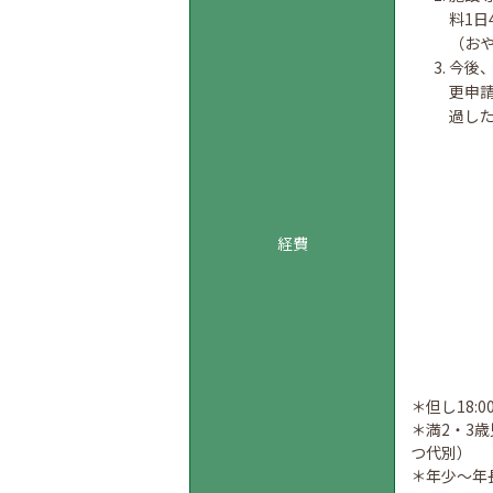
料1日
（お
今後
更申
過し
経費
＊但し18:0
＊満2・3
つ代別）
＊年少～年