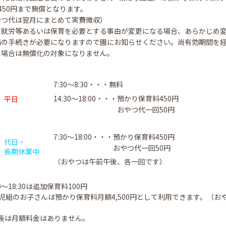
450円まで無償となります。
やつ代は翌月にまとめて実費徴収）
、就労等あるいは保育を必要とする事由が変更になる場合、あらかじめ
請の手続きが必要になりますので園にお知らせください。尚有効期間を
た場合は無償化の対象になりません。
7:30～8:30・・・無料
14:30～18:00・・・
預かり保育料450円
平日
おやつ代一回50円
7:30～18:00・・・
預かり保育料450円
代日・
おやつ代一回50円
長期
休業中
（おやつは午前午後、各一回です）
0～18:30は追加保育料100円
歳児組のお子さんは預かり保育料月額4,500円として利用できます。（お
長は月額料金はありません。