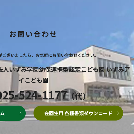
お問い合わせ
がございましたら、
お気軽にお問い合わせください。
法人いずみ学園幼保連携型認定こども園
いずみア
イこども園
025-524-1177
（代）
在園生用 各種書類
ダウンロード
ム