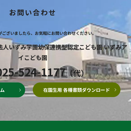
お問い合わせ
がございましたら、
お気軽にお問い合わせください。
法人いずみ学園幼保連携型認定こども園
いずみア
イこども園
025-524-1177
（代）
在園生用 各種書類
ダウンロード
ム