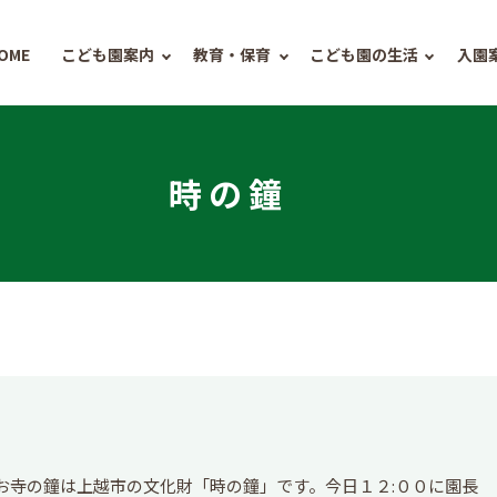
OME
こども園案内
教育・保育
こども園の生活
入園
時の鐘
お寺の鐘は上越市の文化財「時の鐘」です。今日１２:００に園長